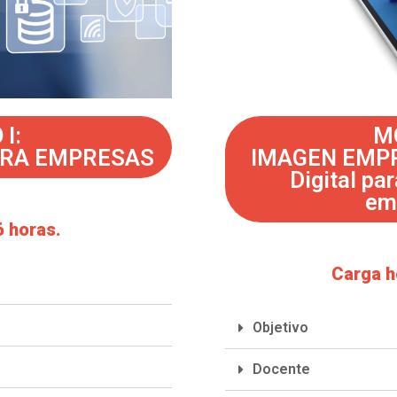
I:
MÓ
ARA EMPRESAS
IMAGEN EMPR
Digital pa
emp
6 horas.
Carga h
Objetivo
Docente