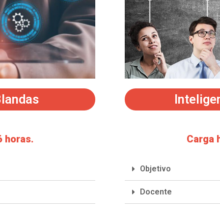
Blandas
Intelig
6 horas.
Carga h
Objetivo
Docente