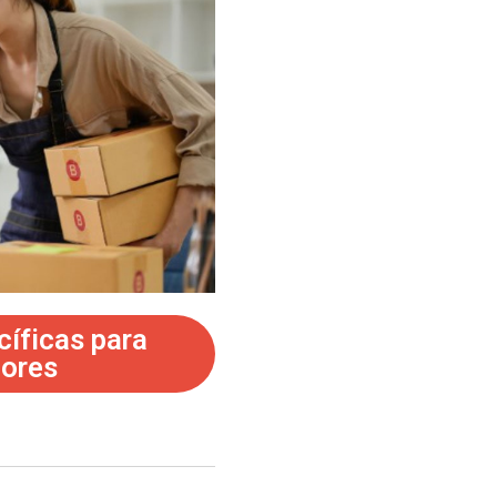
cíficas para
ores