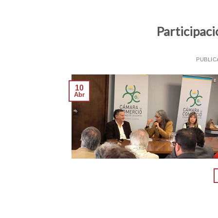
Participac
PUBLIC
10
Abr