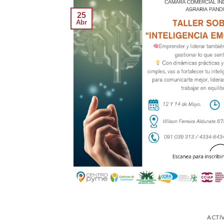
25
Abr
ACTI