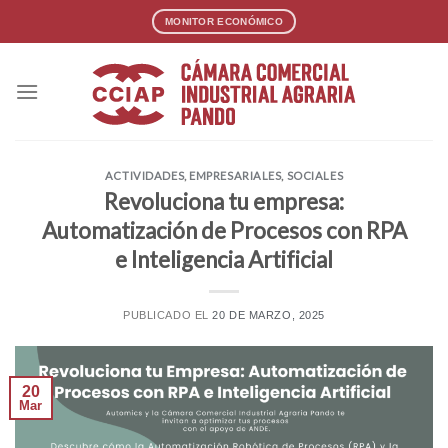
Skip
MONITOR ECONÓMICO
to
content
ACTIVIDADES
,
EMPRESARIALES
,
SOCIALES
Revoluciona tu empresa:
Automatización de Procesos con RPA
e Inteligencia Artificial
PUBLICADO EL
20 DE MARZO, 2025
20
Mar