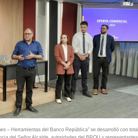
es – Herramientas del Banco República” se desarrolló con tota
encia del Señor Alcalde, autoridades del BROU y representante